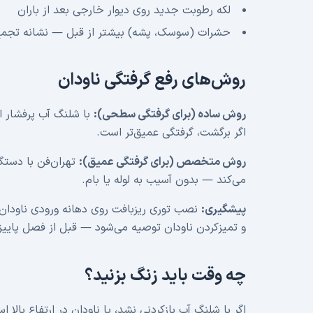
لکه رطوبت جدید روی دیوار خارجی بعد از باران
حشرات (سوسک، پشه) بیشتر از قبل — نشانه تجمع 
روش‌های رفع گرفتگی ناودان
روش ساده (برای گرفتگی سطحی):
با شلنگ آب پرفشار از
اگر برگشت، گرفتگی عمیق‌تر است.
روش متخصص (برای گرفتگی عمیق):
تهران‌فن با دستگ
می‌کند — بدون آسیب به لوله یا بام.
پیشگیری:
نصب توری ریزبافت روی دهانه ورودی ناودان ا
و تمیزکردن ناودان توصیه می‌شود — قبل از فصل پاییز
چه وقت باید زنگ بزنید؟
اگر با شلنگ آب بازکردنی نشد، یا ناودان در ارتفاع 